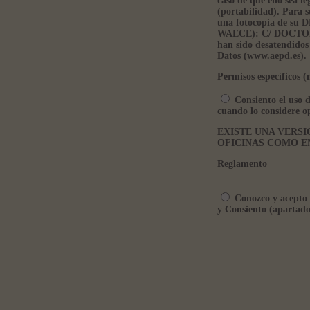
caso de que ello sea l
(portabilidad). Para s
una fotocopia de s
WAECE): C/ DOCTOR 
han sido desatendidos
Datos (www.aepd.es).
Permisos específicos (
Consiento el uso d
cuando lo considere o
EXISTE UNA VERSI
OFICINAS COMO E
Reglamento
Conozco y acepto l
y Consiento (apartado