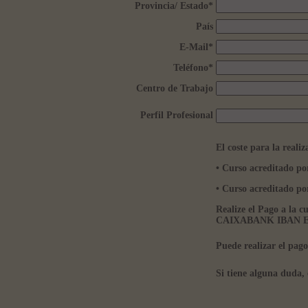
Provincia/ Estado
*
País
E-Mail
*
Teléfono
*
Centro de Trabajo
Perfil Profesional
El coste para la realiz
• Curso acreditado p
• Curso acreditado
Realize el Pago a la 
CAIXABANK IBAN ES5
Puede realizar el pag
Si tiene alguna duda