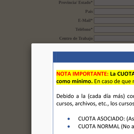
Provincia/ Estado
*
País
E-Mail
*
Teléfono
*
Centro de Trabajo
Perfil Profesional
El coste para la realiz
• Curso acreditado p
• Curso acreditado
Realize el Pago a la 
CAIXABANK IBAN ES5
Puede realizar el pag
Si tiene alguna duda