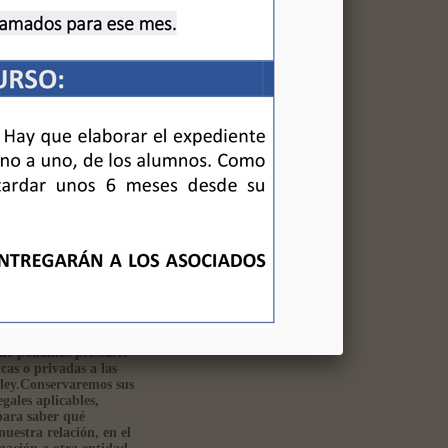
rrespondiente.
pios de educadores. Dichos
ación personal dentro de
cidad o promocionar
ersonal de nuestra entidad
Asimismo, podrán tener
que podamos prestarle
cas o privadas a las
 ley.Conservaremos sus
gales aplicables,
para saber qué
nuestra relación, en el