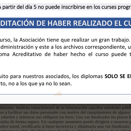
caria
ta de la asociación
ha NO SE PROCESARÁ si no viene acompañada del comprobante de pago co
erán usados para nuestra relación y poder prestarle nuestros servicios pro
ara poder relacionarnos con usted, lo que nos permite el uso de su inform
o, también pueden ser usados para otras actividades, como enviarle publi
caso en el cual le pediremos los correspondientes consentimientos.Sólo el p
autorizado podrá tener conocimiento de la información que le pedimos. 
formación aquellas entidades que necesiten tener acceso a la misma para 
ualmente, tendrán conocimiento de su información aquellas entidades públi
dos a facilitar sus datos personales con motivo del cumplimiento de alguna
relación y mientras nos obliguen las leyes. Una vez finalizados los plazos le
arlos de forma segura. En cualquier momento puede dirigirse a nosotros 
bre usted, rectificarla si fuese incorrecta y eliminarla una vez finalizada 