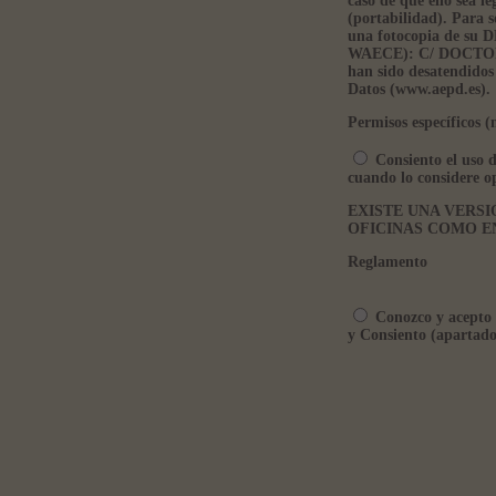
caso de que ello sea l
(portabilidad). Para s
una fotocopia de s
WAECE): C/ DOCTOR 
han sido desatendidos
Datos (www.aepd.es).
Permisos específicos (
Consiento el uso d
cuando lo considere o
EXISTE UNA VERSI
OFICINAS COMO E
Reglamento
Conozco y acepto l
y Consiento (apartado