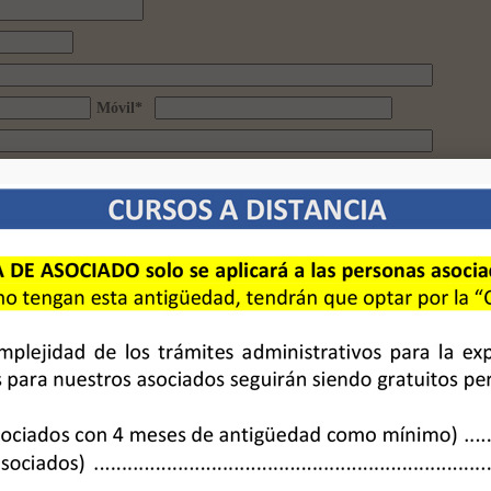
Móvil
*
ación del curso es:
or AMEI-WAECE, socios de AMEI-WAECE tasas administrativas 12 Euros.
 por AMEI-WAECE,
no socios de AMEI-WAECE costo total 53 Euros.
cuenta bancaria de la Asociación Mundial de Educadores Infantiles (AME
1 2100 3297 6113 0052 7324
o con su tarjeta VISA
o por
. (Pulse sobre el icon
, contacte con AMEI-WAECE por e-mail
consultas@waece.org
o por teléfo