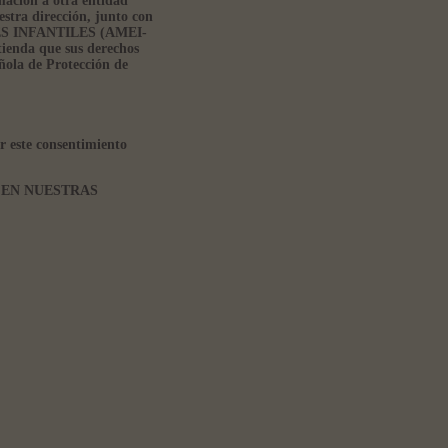
rmación a otra entidad
estra dirección, junto con
RES INFANTILES (AMEI-
nda que sus derechos
ñola de Protección de
r este consentimiento
 EN NUESTRAS