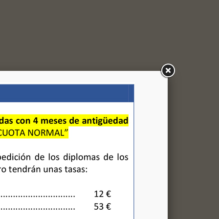
I-WAECE) en Nº de cuenta:
o correspondiente).
no
(600 010 687)