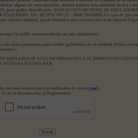
egalmente posible. También tiene derecho a solicitar el traspaso de su info
olicitar alguno de estos derechos, deberá realizar una solicitud escrita a nu
u DNI, para poder identificarle: ASOCIACIÓN MUNDIAL DE EDUCADO
ESQUERDO, 105. DESPACHO 25 - 28007 MADRID.En caso de que entie
 por nuestra entidad, puede formular una reclamación en la Agencia Espa
marque la casilla correspondiente en caso afirmativo):
e mis datos personales para recibir publicidad de su entidad (Podrá retira
portuno.)
ÓN AMPLIADA DE ESTA INFORMACIÓN A SU DISPOSICIÓN TANTO
N NUESTRA PÁGINA WEB.
as normas básicas para la realización de cursos
(ver).
 32 de la introducción al Reglamento)