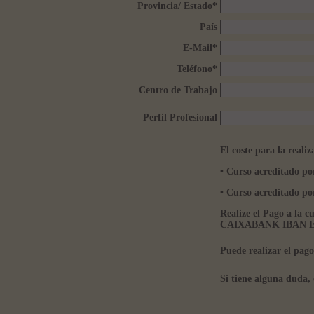
Provincia/ Estado
*
País
E-Mail
*
Teléfono
*
Centro de Trabajo
Perfil Profesional
El coste para la realiz
• Curso acreditado p
• Curso acreditado
Realize el Pago a la 
CAIXABANK IBAN ES5
Puede realizar el pag
Si tiene alguna duda