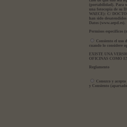
caso de que ello sea l
(portabilidad). Para s
una fotocopia de s
WAECE): C/ DOCTOR 
han sido desatendidos
Datos (www.aepd.es).
Permisos específicos (
Consiento el uso d
cuando lo considere o
EXISTE UNA VERSI
OFICINAS COMO E
Reglamento
Conozco y acepto l
y Consiento (apartado