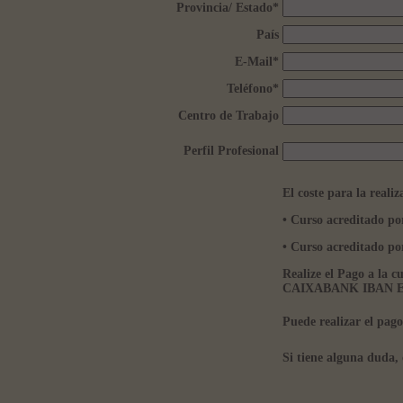
Provincia/ Estado
*
País
E-Mail
*
Teléfono
*
Centro de Trabajo
Perfil Profesional
El coste para la realiz
• Curso acreditado p
• Curso acreditado
Realize el Pago a la 
CAIXABANK IBAN ES5
Puede realizar el pag
Si tiene alguna duda