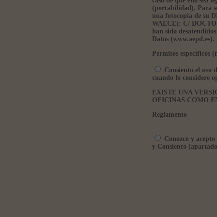
caso de que ello sea l
(portabilidad). Para s
una fotocopia de s
WAECE): C/ DOCTOR 
han sido desatendidos
Datos (www.aepd.es).
Permisos específicos (
Consiento el uso d
cuando lo considere o
EXISTE UNA VERSI
OFICINAS COMO E
Reglamento
Conozco y acepto l
y Consiento (apartado