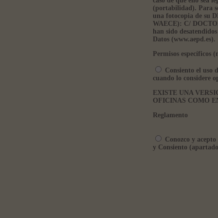
caso de que ello sea l
(portabilidad). Para s
una fotocopia de s
WAECE): C/ DOCTOR 
han sido desatendidos
Datos (www.aepd.es).
Permisos específicos (
Consiento el uso d
cuando lo considere o
EXISTE UNA VERSI
OFICINAS COMO E
Reglamento
Conozco y acepto l
y Consiento (apartado