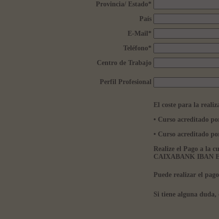
Provincia/ Estado
*
País
E-Mail
*
Teléfono
*
Centro de Trabajo
Perfil Profesional
El coste para la realiz
• Curso acreditado p
• Curso acreditado
Realize el Pago a la 
CAIXABANK IBAN ES5
Puede realizar el pag
Si tiene alguna duda