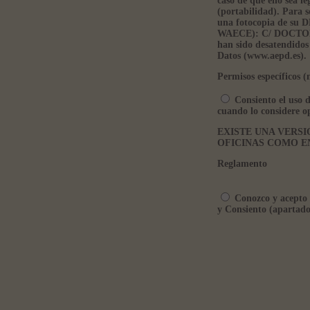
caso de que ello sea l
(portabilidad). Para s
una fotocopia de s
WAECE): C/ DOCTOR 
han sido desatendidos
Datos (www.aepd.es).
Permisos específicos (
Consiento el uso d
cuando lo considere o
EXISTE UNA VERSI
OFICINAS COMO E
Reglamento
Conozco y acepto l
y Consiento (apartado