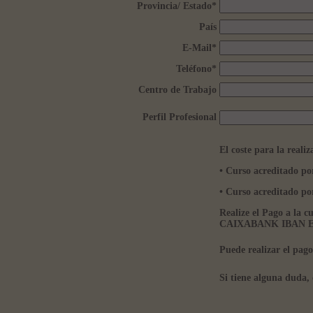
Provincia/ Estado
*
País
E-Mail
*
Teléfono
*
Centro de Trabajo
Perfil Profesional
El coste para la realiz
• Curso acreditado p
• Curso acreditado
Realize el Pago a la 
CAIXABANK IBAN ES5
Puede realizar el pag
Si tiene alguna duda