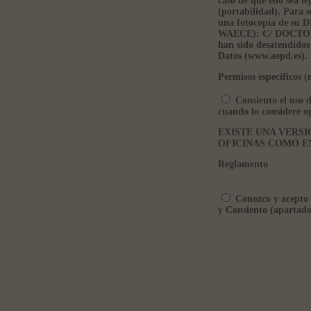
caso de que ello sea l
(portabilidad). Para s
una fotocopia de s
WAECE): C/ DOCTOR 
han sido desatendidos
Datos (www.aepd.es).
Permisos específicos (
Consiento el uso d
cuando lo considere o
EXISTE UNA VERSI
OFICINAS COMO E
Reglamento
Conozco y acepto l
y Consiento (apartado