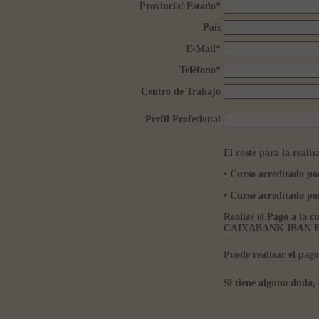
Provincia/ Estado
*
País
E-Mail
*
Teléfono
*
Centro de Trabajo
Perfil Profesional
El coste para la realiz
• Curso acreditado p
• Curso acreditado
Realize el Pago a la 
CAIXABANK IBAN ES5
Puede realizar el pag
Si tiene alguna duda