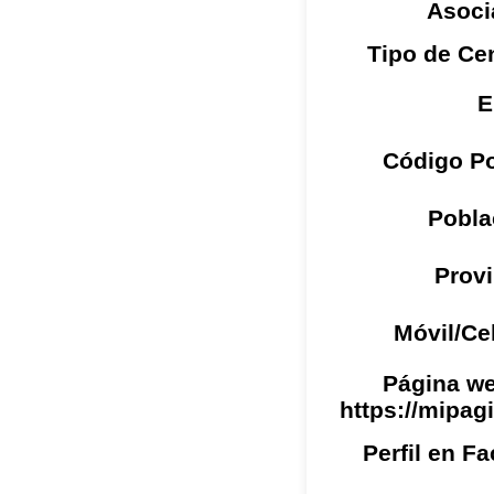
Asoci
Tipo de Ce
E
Código Po
Pobla
Provi
Móvil/Ce
Página we
https://mipag
Perfil en F