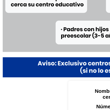
Nombr
ce
Núme