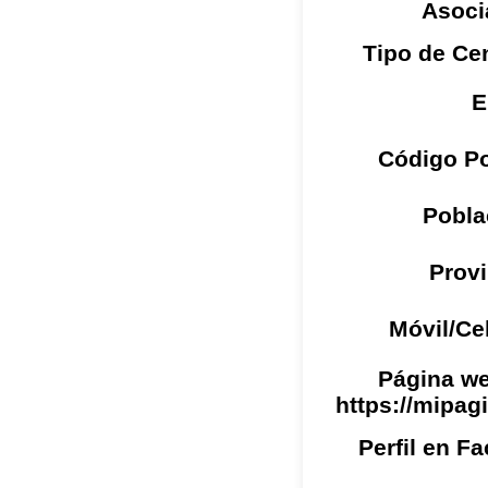
Asoci
Tipo de Ce
E
Código Po
Pobla
Provi
Móvil/Ce
Página we
https://mipag
Perfil en F