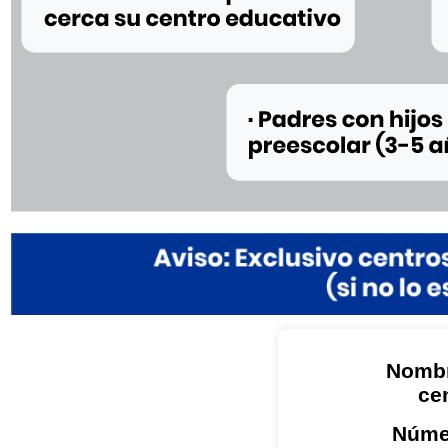
Nombr
ce
Núme